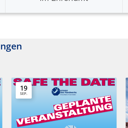
ungen
19
SEP.